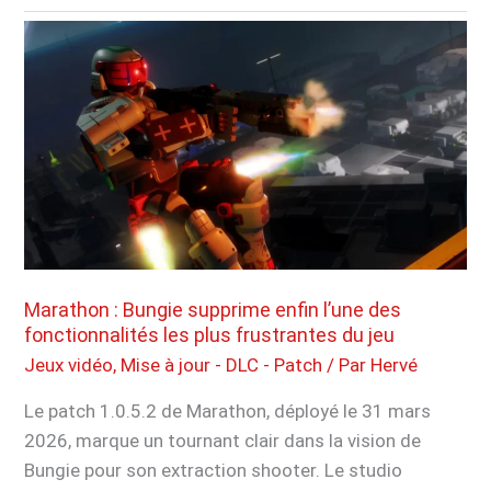
améliore
encore
le
PlayStation
Portal,
voici
ce
qui
change
avec
la
Marathon : Bungie supprime enfin l’une des
fonctionnalités les plus frustrantes du jeu
dernière
mise
Jeux vidéo
,
Mise à jour - DLC - Patch
/ Par
Hervé
à
Le patch 1.0.5.2 de Marathon, déployé le 31 mars
jour
2026, marque un tournant clair dans la vision de
Bungie pour son extraction shooter. Le studio