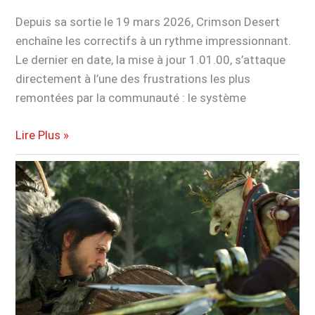
Depuis sa sortie le 19 mars 2026, Crimson Desert
enchaîne les correctifs à un rythme impressionnant.
Le dernier en date, la mise à jour 1.01.00, s’attaque
directement à l’une des frustrations les plus
remontées par la communauté : le système
Crimson
Lire Plus »
Desert
:
la
dernière
mise
à
jour
supprime
enfin