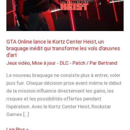
armes
qui
vont
redéfinir
vos
loadouts
GTA Online lance le Kortz Center Heist, un
braquage inédit qui transforme les vols d’œuvres
d’art
Jeux vidéo
,
Mise à jour - DLC - Patch
/ Par
Bertrand
Le nouveau braquage ne consiste plus à entrer, voler
puis fuir. Chaque décision prise avant même le début
de la mission influence directement les gains, les
risques et les possibilités offertes pendant
l’opération. Avec le Kortz Center Heist, Rockstar
Games […]
GTA
Lire Plus »