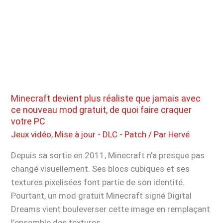
22.0.0
de
la
Switch
2
est
là
!
Minecraft devient plus réaliste que jamais avec
Ce
ce nouveau mod gratuit, de quoi faire craquer
votre PC
mode
Jeux vidéo
,
Mise à jour - DLC - Patch
/ Par
Hervé
tant
attendu
Depuis sa sortie en 2011, Minecraft n’a presque pas
arrive
changé visuellement. Ses blocs cubiques et ses
enfin
textures pixelisées font partie de son identité.
Pourtant, un mod gratuit Minecraft signé Digital
Dreams vient bouleverser cette image en remplaçant
l’ensemble des textures