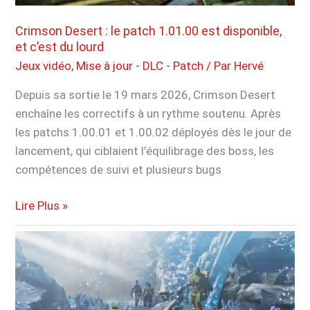
cette
fonctionnalité
Crimson Desert : le patch 1.01.00 est disponible,
très
et c’est du lourd
agaçante
Jeux vidéo
,
Mise à jour - DLC - Patch
/ Par
Hervé
Depuis sa sortie le 19 mars 2026, Crimson Desert
enchaîne les correctifs à un rythme soutenu. Après
les patchs 1.00.01 et 1.00.02 déployés dès le jour de
lancement, qui ciblaient l’équilibrage des boss, les
compétences de suivi et plusieurs bugs
Crimson
Lire Plus »
Desert
:
le
patch
1.01.00