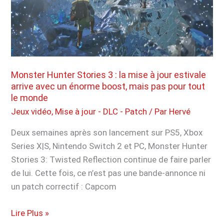
est
disponible,
et
c’est
du
lourd
Monster Hunter Stories 3 : la mise à jour estivale
arrive avec un énorme boost, mais pas pour tout
le monde
Jeux vidéo
,
Mise à jour - DLC - Patch
/ Par
Hervé
Deux semaines après son lancement sur PS5, Xbox
Series X|S, Nintendo Switch 2 et PC, Monster Hunter
Stories 3: Twisted Reflection continue de faire parler
de lui. Cette fois, ce n’est pas une bande-annonce ni
un patch correctif : Capcom
Monster
Lire Plus »