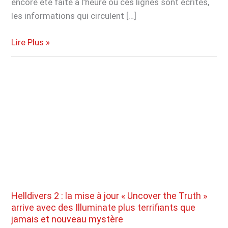
encore été faite à l’heure où ces lignes sont écrites,
les informations qui circulent […]
Starfield
Lire Plus »
sur
PS5
:
date
de
sortie
et
précommandes
révélées
par
un
Helldivers 2 : la mise à jour « Uncover the Truth »
leaker
arrive avec des Illuminate plus terrifiants que
jamais et nouveau mystère