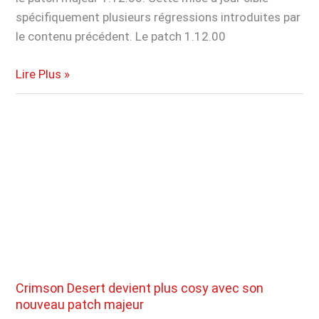
spécifiquement plusieurs régressions introduites par
le contenu précédent. Le patch 1.12.00
Crimson
Lire Plus »
Desert
:
la
dernière
mise
à
jour
corrige
enfin
ce
problème
Crimson Desert devient plus cosy avec son
tant
nouveau patch majeur