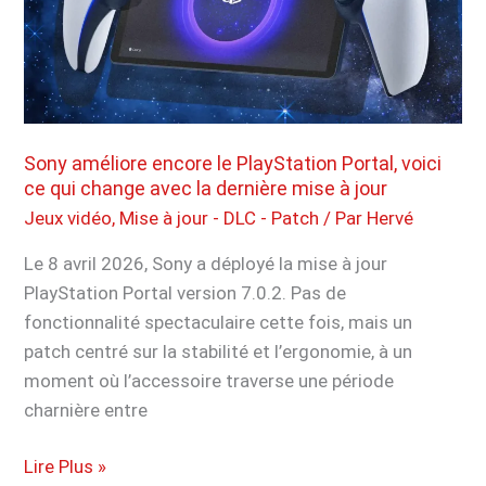
jour
Xeno
Arena
change
complètement
No
Sony améliore encore le PlayStation Portal, voici
Man’s
ce qui change avec la dernière mise à jour
Sky
Jeux vidéo
,
Mise à jour - DLC - Patch
/ Par
Hervé
Le 8 avril 2026, Sony a déployé la mise à jour
PlayStation Portal version 7.0.2. Pas de
fonctionnalité spectaculaire cette fois, mais un
patch centré sur la stabilité et l’ergonomie, à un
moment où l’accessoire traverse une période
charnière entre
Sony
Lire Plus »