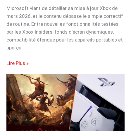
Microsoft vient de détailler sa mise à jour Xbox de
mars 2026, et le contenu dépasse le simple correctif
de routine. Entre nouvelles fonctionnalités testées
par les Xbox Insiders, fonds d’écran dynamiques,
compatibilité étendue pour les appareils portables et
aperçu
Xbox
Lire Plus »
promet
encore
plus
de
surprises
en
plus
de