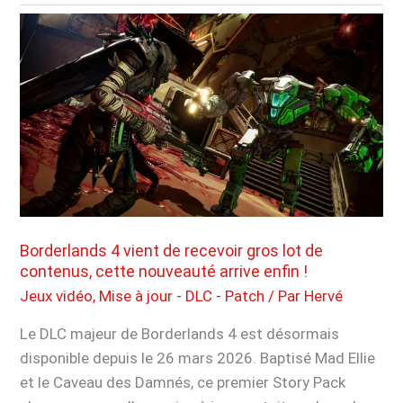
Hunter
Stories
3
:
la
mise
à
jour
estivale
arrive
avec
Borderlands 4 vient de recevoir gros lot de
un
contenus, cette nouveauté arrive enfin !
énorme
Jeux vidéo
,
Mise à jour - DLC - Patch
/ Par
Hervé
boost,
Le DLC majeur de Borderlands 4 est désormais
mais
disponible depuis le 26 mars 2026. Baptisé Mad Ellie
pas
et le Caveau des Damnés, ce premier Story Pack
pour