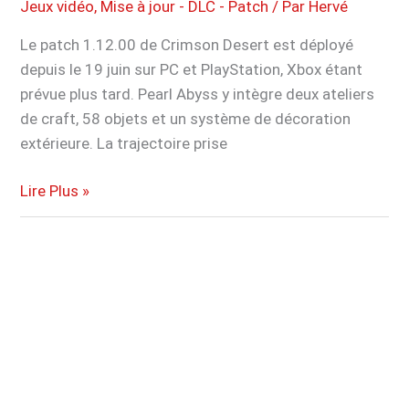
décrié
Jeux vidéo
,
Mise à jour - DLC - Patch
/ Par
Hervé
Le patch 1.12.00 de Crimson Desert est déployé
depuis le 19 juin sur PC et PlayStation, Xbox étant
prévue plus tard. Pearl Abyss y intègre deux ateliers
de craft, 58 objets et un système de décoration
extérieure. La trajectoire prise
Crimson
Lire Plus »
Desert
devient
plus
cosy
avec
son
nouveau
patch