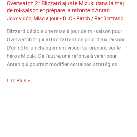
lot
Overwatch 2 : Blizzard ajuste Mizuki dans la maj
de
de mi-saison et prépare la refonte d’Anran
contenu
Jeux vidéo
,
Mise à jour - DLC - Patch
/ Par
Bertrand
gratuit,
Blizzard déploie une mise à jour de mi-saison pour
ne
Overwatch 2 qui attire l’attention pour deux raisons.
le
D’un côté, un changement visuel surprenant sur le
manquez
héros Mizuki. De l’autre, une refonte à venir pour
pas
Anran qui pourrait modifier certaines stratégies
Overwatch
Lire Plus »
2
:
Blizzard
ajuste
Mizuki
dans