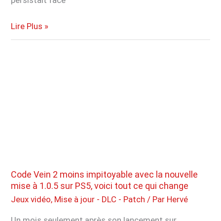
persistait face
DLC,
Lire Plus »
nouveau
mode,
mini-
jeux…
Resident
Evil
Requiem
n’a
pas
fini
de
Code Vein 2 moins impitoyable avec la nouvelle
surprendre
mise à 1.0.5 sur PS5, voici tout ce qui change
les
Jeux vidéo
,
Mise à jour - DLC - Patch
/ Par
Hervé
joueurs
Un mois seulement après son lancement sur