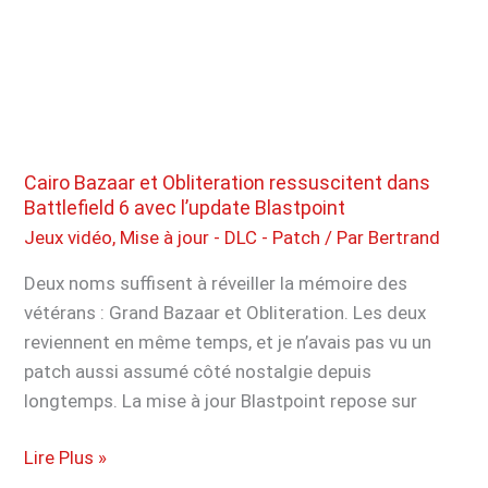
contenu
surnaturel
pour
son
ultime
mise
à
Cairo Bazaar et Obliteration ressuscitent dans
jour
Battlefield 6 avec l’update Blastpoint
Jeux vidéo
,
Mise à jour - DLC - Patch
/ Par
Bertrand
Deux noms suffisent à réveiller la mémoire des
vétérans : Grand Bazaar et Obliteration. Les deux
reviennent en même temps, et je n’avais pas vu un
patch aussi assumé côté nostalgie depuis
longtemps. La mise à jour Blastpoint repose sur
Cairo
Lire Plus »
Bazaar