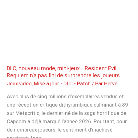
Digimon
Story:
Time
Stranger
–
voici
les
Mega
nouveautés
DLC, nouveau mode, mini-jeux… Resident Evil
qu’il
Requiem n’a pas fini de surprendre les joueurs
apporte
Jeux vidéo
,
Mise à jour - DLC - Patch
/ Par
Hervé
Avec plus de cinq millions d’exemplaires vendus et
une réception critique dithyrambique culminant à 89
sur Metacritic, le dernier-né de la saga horrifique de
Capcom a déjà marqué l’année 2026. Pourtant, pour
de nombreux joueurs, le sentiment d’inachevé