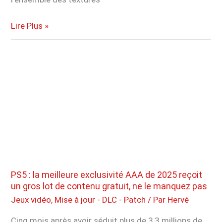
Minecraft
Lire Plus »
devient
plus
réaliste
que
jamais
avec
ce
nouveau
mod
gratuit,
de
PS5 : la meilleure exclusivité AAA de 2025 reçoit
quoi
un gros lot de contenu gratuit, ne le manquez pas
faire
Jeux vidéo
,
Mise à jour - DLC - Patch
/ Par
Hervé
craquer
Cinq mois après avoir séduit plus de 3,3 millions de