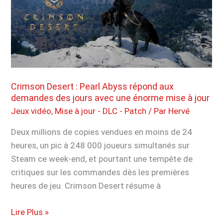
of
Sparta
reçoit
un
patch
sur
PS5
Crimson Desert : Pearl Abyss répond aux
demandes des jours avec une énorme mise à jour
qui
peine
Jeux vidéo
,
Mise à jour - DLC - Patch
/ Par
Hervé
encore
Deux millions de copies vendues en moins de 24
à
heures, un pic à 248 000 joueurs simultanés sur
rassurer
Steam ce week-end, et pourtant une tempête de
les
critiques sur les commandes dès les premières
joueurs
heures de jeu. Crimson Desert résume à
Crimson
Lire Plus »