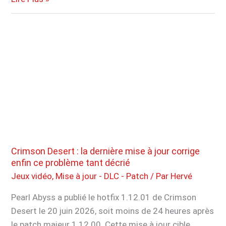
Online
lance
le
Kortz
Center
Heist,
un
braquage
inédit
qui
transforme
Crimson Desert : la dernière mise à jour corrige
les
enfin ce problème tant décrié
vols
Jeux vidéo
,
Mise à jour - DLC - Patch
/ Par
Hervé
d’œuvres
Pearl Abyss a publié le hotfix 1.12.01 de Crimson
d’art
Desert le 20 juin 2026, soit moins de 24 heures après
le patch majeur 1.12.00. Cette mise à jour cible