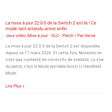
the
Truth »
arrive
avec
La mise à jour 22.0.0 de la Switch 2 est là ! Ce
des
mode tant attendu arrive enfin
Illuminate
Jeux vidéo
,
Mise à jour - DLC - Patch
/ Par
Hervé
plus
La mise à jour 22.0.0 de la Switch 2 est disponible
terrifiants
depuis ce 17 mars 2026. Et cette fois, Nintendo ne
que
s’est pas contenté de correctifs de stabilité. La star
jamais
du patch, c’est le Mode portable boost (« Handheld
et
Mode
nouveau
mystère
La
Lire Plus »
mise
à
jour