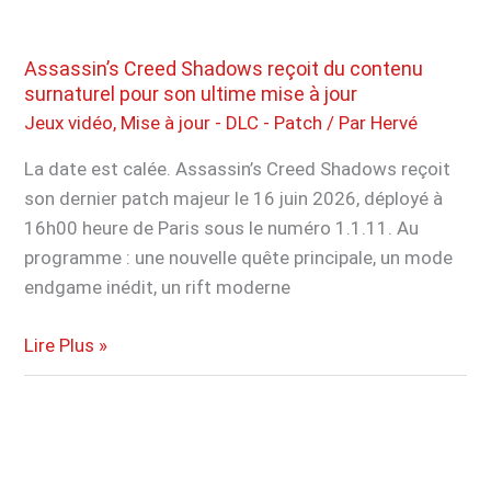
majeur
Assassin’s Creed Shadows reçoit du contenu
surnaturel pour son ultime mise à jour
Jeux vidéo
,
Mise à jour - DLC - Patch
/ Par
Hervé
La date est calée. Assassin’s Creed Shadows reçoit
son dernier patch majeur le 16 juin 2026, déployé à
16h00 heure de Paris sous le numéro 1.1.11. Au
programme : une nouvelle quête principale, un mode
endgame inédit, un rift moderne
Assassin’s
Lire Plus »
Creed
Shadows
reçoit
du