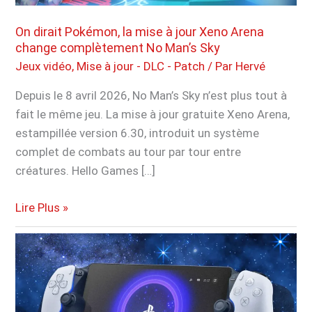
On dirait Pokémon, la mise à jour Xeno Arena
change complètement No Man’s Sky
Jeux vidéo
,
Mise à jour - DLC - Patch
/ Par
Hervé
Depuis le 8 avril 2026, No Man’s Sky n’est plus tout à
fait le même jeu. La mise à jour gratuite Xeno Arena,
estampillée version 6.30, introduit un système
complet de combats au tour par tour entre
créatures. Hello Games […]
On
Lire Plus »
dirait
Pokémon,
la
mise
à