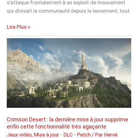
s’attaque frontalement à un exploit de mouvement
qui divisait la communauté depuis le lancement, tout
Marathon
Lire Plus »
:
Bungie
supprime
enfin
l’une
des
fonctionnalités
les
plus
frustrantes
du
Crimson Desert : la dernière mise à jour supprime
enfin cette fonctionnalité très agaçante
jeu
Jeux vidéo
,
Mise à jour - DLC - Patch
/ Par
Hervé