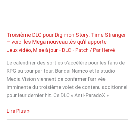
la
maj
de
mi-
saison
Troisième DLC pour Digimon Story: Time Stranger
et
– voici les Mega nouveautés qu’il apporte
prépare
Jeux vidéo
,
Mise à jour - DLC - Patch
/ Par
Hervé
la
Le calendrier des sorties s’accélère pour les fans de
refonte
RPG au tour par tour. Bandai Namco et le studio
d’Anran
Media.Vision viennent de confirmer l’arrivée
imminente du troisième volet de contenu additionnel
pour leur dernier hit. Ce DLC « Anti-ParadoX »
Troisième
Lire Plus »
DLC
pour