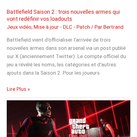
1.0.5
sur
Battlefield Saison 2 : trois nouvelles armes qui
PS5,
vont redéfinir vos loadouts
voici
Jeux vidéo
,
Mise à jour - DLC - Patch
/ Par
Bertrand
tout
Battlefield vient d’officialiser l’arrivée de trois
ce
nouvelles armes dans son arsenal via un post publié
qui
sur X (anciennement Twitter). Le compte officiel du
change
jeu a révélé les noms, les catégories et d’autres
ajouts dans la Saison 2. Pour les joueurs
Battlefield
Lire Plus »
Saison
2
:
trois
nouvelles