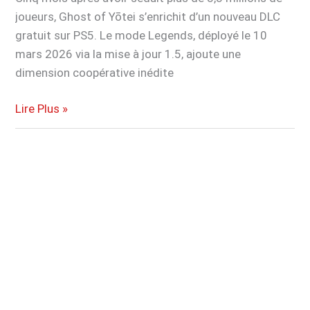
votre
joueurs, Ghost of Yōtei s’enrichit d’un nouveau DLC
PC
gratuit sur PS5. Le mode Legends, déployé le 10
mars 2026 via la mise à jour 1.5, ajoute une
dimension coopérative inédite
PS5
Lire Plus »
:
la
meilleure
exclusivité
AAA
de
2025
reçoit
un
gros