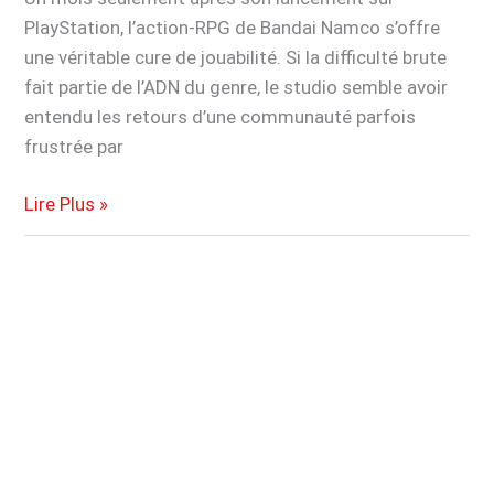
PlayStation, l’action-RPG de Bandai Namco s’offre
une véritable cure de jouabilité. Si la difficulté brute
fait partie de l’ADN du genre, le studio semble avoir
entendu les retours d’une communauté parfois
frustrée par
Code
Lire Plus »
Vein
2
moins
impitoyable
avec
la
nouvelle
mise
à