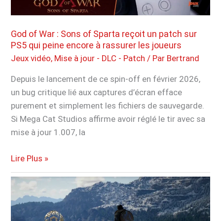
celles
de
la
God of War : Sons of Sparta reçoit un patch sur
dernière
PS5 qui peine encore à rassurer les joueurs
mise
Jeux vidéo
,
Mise à jour - DLC - Patch
/ Par
Bertrand
à
Depuis le lancement de ce spin-off en février 2026,
jour
un bug critique lié aux captures d’écran efface
purement et simplement les fichiers de sauvegarde.
Si Mega Cat Studios affirme avoir réglé le tir avec sa
mise à jour 1.007, la
God
Lire Plus »
of
War
:
Sons