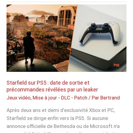
Desert
:
Pearl
Abyss
répond
aux
demandes
des
jours
avec
une
Starfield sur PS5 : date de sortie et
énorme
précommandes révélées par un leaker
mise
Jeux vidéo
,
Mise à jour - DLC - Patch
/ Par
Bertrand
à
Après deux ans et demi d’exclusivité Xbox et PC,
jour
Starfield se dirige enfin vers la PS5. Si aucune
annonce officielle de Bethesda ou de Microsoft n’a