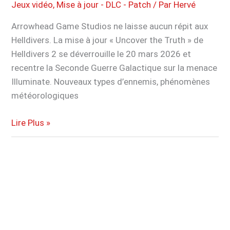
Jeux vidéo
,
Mise à jour - DLC - Patch
/ Par
Hervé
Arrowhead Game Studios ne laisse aucun répit aux
Helldivers. La mise à jour « Uncover the Truth » de
Helldivers 2 se déverrouille le 20 mars 2026 et
recentre la Seconde Guerre Galactique sur la menace
Illuminate. Nouveaux types d’ennemis, phénomènes
météorologiques
Helldivers
Lire Plus »
2
:
la
mise
à
jour
« Uncover