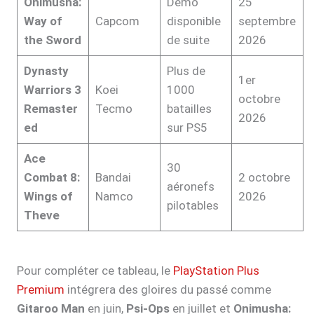
Onimusha:
Démo
25
Way of
Capcom
disponible
septembre
the Sword
de suite
2026
Dynasty
Plus de
1er
Warriors 3
Koei
1000
octobre
Remaster
Tecmo
batailles
2026
ed
sur PS5
Ace
30
Combat 8:
Bandai
2 octobre
aéronefs
Wings of
Namco
2026
pilotables
Theve
Pour compléter ce tableau, le
PlayStation Plus
Premium
intégrera des gloires du passé comme
Gitaroo Man
en juin,
Psi-Ops
en juillet et
Onimusha: