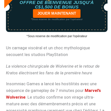
OFFRE DE BIENVENUE JUSQU'À
C$1,500 DE BONUS
JOUER MAINTENANT
*Sous reserve de modification par l'opérateur
*Sous reserve de modification par l'opérateur
Un carnage viscéral et un choc mythologique
secouent les studios PlayStation
La violence chirurgicale de Wolverine et le retour de
Kratos électrisent les fans de la première heure
Insomniac Games a lancé les hostilités avec une
séquence de gameplay de 7 minutes pour
Marvel’s
Wolverine
. Le studio confirme son virage ultra-
mature avec des démembrements précis et une
agressivité graphique rarement vue chez l’éditeur. La